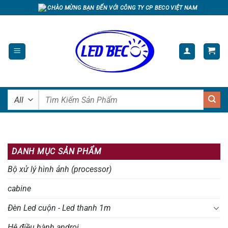
Skip
CHÀO MỪNG BẠN ĐẾN VỚI CÔNG TY CP BECO VIỆT NAM
to
content
Tìm
kiếm:
DANH MỤC SẢN PHẨM
Bộ xử lý hình ảnh (processor)
cabine
Đèn Led cuộn - Led thanh 1m
Hệ điều hành androi