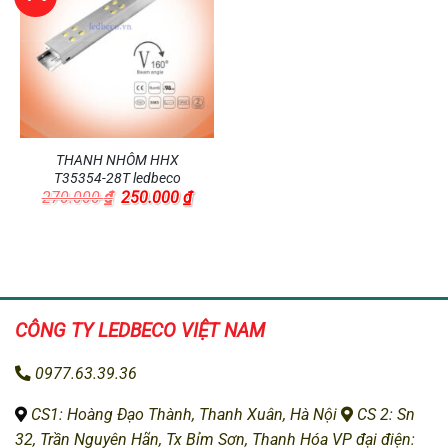
THANH NHÔM HHX
T35354-28T ledbeco
Giá
Giá
270.000
₫
250.000
₫
gốc
hiện
là:
tại
270.000 ₫.
là:
250.000 ₫.
CÔNG TY LEDBECO
VIỆT NAM
0977.63.39.36
CS1: H
oàng Đạo Thành, Thanh Xuân, Hà Nội
CS 2: Sn
32, Trần Nguyên Hãn, Tx Bỉm Sơn, Thanh Hóa
VP đại điện: