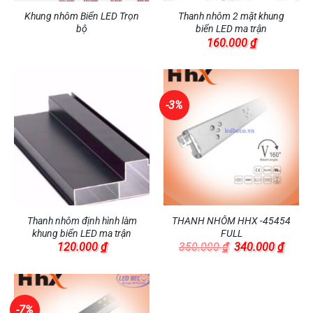
Khung nhôm Biển LED Trọn
Thanh nhôm 2 mặt khung
bộ
biển LED ma trận
160.000
₫
-3%
Thanh nhôm định hình làm
THANH NHÔM HHX -45454
khung biển LED ma trận
FULL
Giá
Giá
120.000
₫
350.000
₫
340.000
₫
gốc
hiện
là:
tại
350.000 ₫.
là:
340.0
-7%