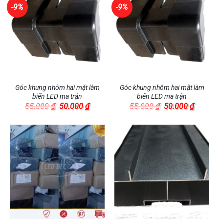
-9%
-9%
Góc khung nhôm hai mặt làm
Góc khung nhôm hai mặt làm
biển LED ma trận
biển LED ma trận
Giá
Giá
Giá
Giá
55.000
₫
50.000
₫
55.000
₫
50.000
₫
gốc
hiện
gốc
hiện
là:
tại
là:
tại
55.000 ₫.
là:
55.000 ₫.
là:
50.000 ₫.
50.000 