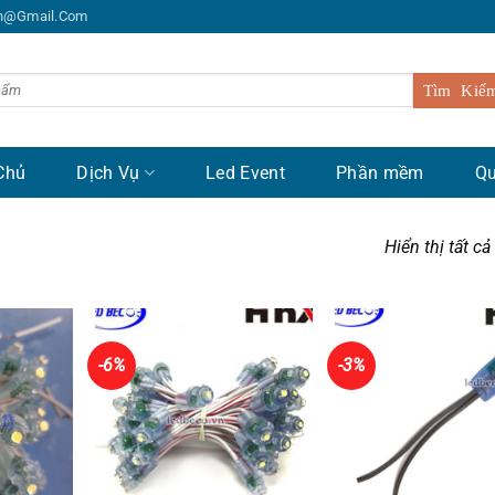
n@gmail.com
Chủ
Dịch Vụ
Led Event
Phần mềm
Qu
Hiển thị tất cả
-6%
-3%