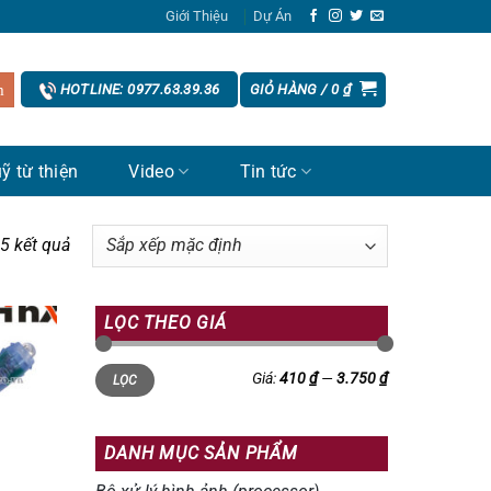
Giới Thiệu
Dự Án
GIỎ HÀNG /
0
₫
HOTLINE: 0977.63.39.36
ỹ từ thiện
Video
Tin tức
 5 kết quả
LỌC THEO GIÁ
Giá
Giá
Giá:
410 ₫
—
3.750 ₫
LỌC
tối
tối
thiểu
đa
DANH MỤC SẢN PHẨM