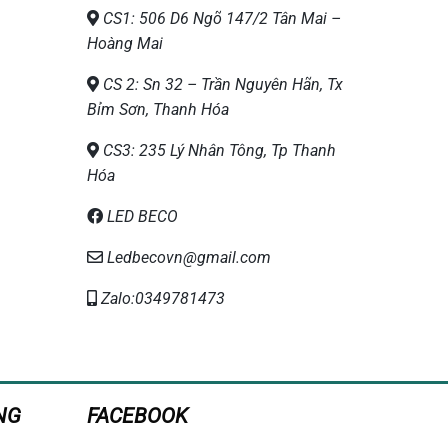
CS1: 506 D6 Ngõ 147/2 Tân Mai –
Hoàng Mai
CS 2: Sn 32 – Trần Nguyên Hãn, Tx
Bỉm Sơn, Thanh Hóa
CS3: 235 Lý Nhân Tông, Tp Thanh
Hóa
LED BECO
Ledbecovn@gmail.com
Zalo:0349781473
NG
FACEBOOK