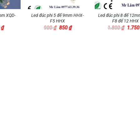
8mm XQD-
Led đúc phi 5 đế 9mm HHX-
Led đúc phi 8 đế 12
F5 HHX
F8 đế 12 HHX
Giá
Giá
Giá
Giá
0
₫
900
₫
850
₫
1.800
₫
1.75
hiện
gốc
hiện
gốc
tại
là:
tại
là:
 ₫.
là:
900 ₫.
là:
1.800 
480 ₫.
850 ₫.