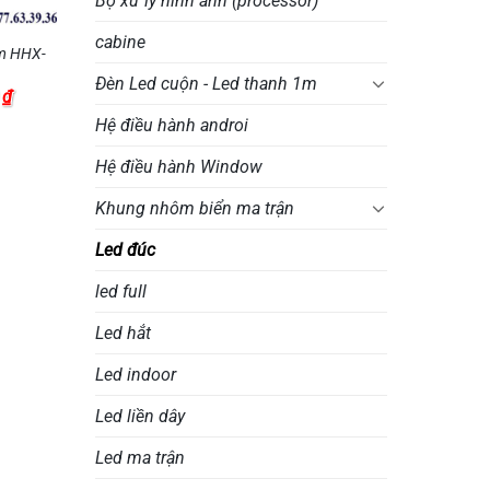
Bộ xử lý hình ảnh (processor)
cabine
mm HHX-
Đèn Led cuộn - Led thanh 1m
Giá
0
₫
hiện
Hệ điều hành androi
tại
₫.
là:
1.750 ₫.
Hệ điều hành Window
Khung nhôm biển ma trận
Led đúc
led full
Led hắt
Led indoor
Led liền dây
Led ma trận