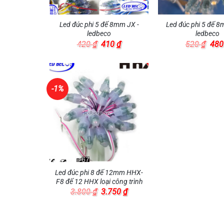
Led đúc phi 5 đế 8mm JX -
Led đúc phi 5 đế 
ledbeco
ledbeco
Giá
Giá
Giá
420
₫
410
₫
520
₫
48
gốc
hiện
gốc
là:
tại
là:
420 ₫.
là:
520
410 ₫.
-1%
Led đúc phi 8 đế 12mm HHX-
F8 đế 12 HHX loại công trình
Giá
Giá
3.800
₫
3.750
₫
gốc
hiện
là:
tại
3.800 ₫.
là:
3.750 ₫.