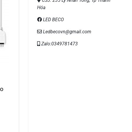
CS3: 235 Lý Nhân Tông, Tp Thanh
Hóa
LED BECO
Ledbecovn@gmail.com
Zalo:0349781473
eo