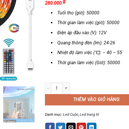
₫
280.000
Tuổi thọ (giờ): 50000
Thời gian làm việc (giờ): 50000
Điện áp đầu vào (V): 12V
Quang thông đèn (lm): 24-26
Nhiệt độ làm việc (℃): – 40 – 55
Thời gian làm việc (Giờ): 50000
Led dán trang trí có thể điều khiển( sử dụng bằng
THÊM VÀO GIỎ HÀNG
Danh mục:
Led Cuộn
,
Led trang trí