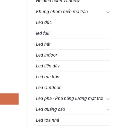
Hệ điều hành Window
Khung nhôm biển ma trận
Led đúc
led full
Led hắt
Led indoor
Led liền dây
Led ma trận
 điều khiển, điện thoại & tự động nháy theo nhạc) số lượng
Led Outdoor
Led pha - Pha năng lượng mặt trời
Led quảng cáo
Led tòa nhà