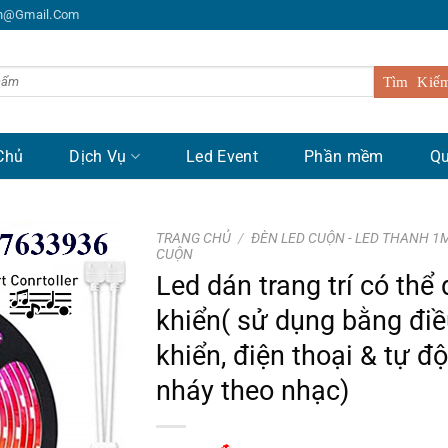
n@gmail.com
Chủ
Dịch Vụ
Led Event
Phần mềm
Qu
TRANG CHỦ
/
ĐÈN LED CUỘN - LED THANH 1
CUỘN
Led dán trang trí có thể 
khiển( sử dụng bằng đi
khiển, điện thoại & tự đ
nháy theo nhạc)