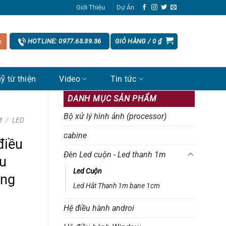
Giới Thiệu
Dự Án
GIỎ HÀNG /
0
₫
HOTLINE: 0977.63.39.36
ỹ từ thiện
Video
Tin tức
DANH MỤC SẢN PHẨM
Bộ xử lý hình ảnh (processor)
M
/
LED
cabine
điều
Đèn Led cuộn - Led thanh 1m
ều
Led Cuộn
ộng
Led Hắt Thanh 1m bane 1cm
Hệ điều hành androi