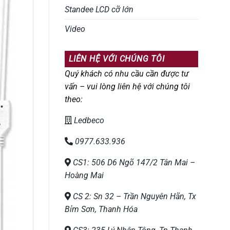
Standee LCD cỡ lớn
Video
LIÊN HỆ VỚI CHÚNG TÔI
Quý khách có nhu cầu cần được tư
vấn – vui lòng liên hệ với chúng tôi
theo:
Ledbeco
0977.633.936
CS1: 506 D6 Ngõ 147/2 Tân Mai –
Hoàng Mai
CS 2: Sn 32 – Trần Nguyên Hãn, Tx
Bỉm Sơn, Thanh Hóa