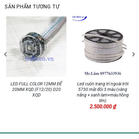
SẢN PHẨM TƯƠNG TỰ
LED FULL COLOR 12MM ĐẾ
Led cuộn trang trí ngoài trời
20MM XQD (F12/20) D20
5730 mắt đôi 3 màu (vàng
XQD
nắng + xanh lam+màu hồng
tím)
2.500.000
₫