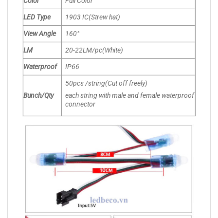
Color
Full Color
LED Type
1903 IC(Strew hat)
View Angle
160°
LM
20-22LM/pc(White)
Waterproof
IP66
50pcs /string(Cut off freely)
Bunch/Qty
each string with male and female waterproof
connector