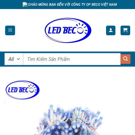
Skip
CHÀO MỪNG BẠN ĐẾN VỚI CÔNG TY CP BECO VIỆT NAM
to
content
Tìm
kiếm: