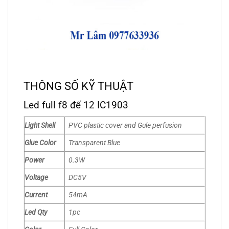
THÔNG SỐ KỸ THUẬT
Led full f8 đế 12 IC1903
Light Shell
PVC plastic cover and Gule perfusion
Glue Color
Transparent Blue
Power
0.3W
Voltage
DC5V
Current
54mA
Led Qty
1pc