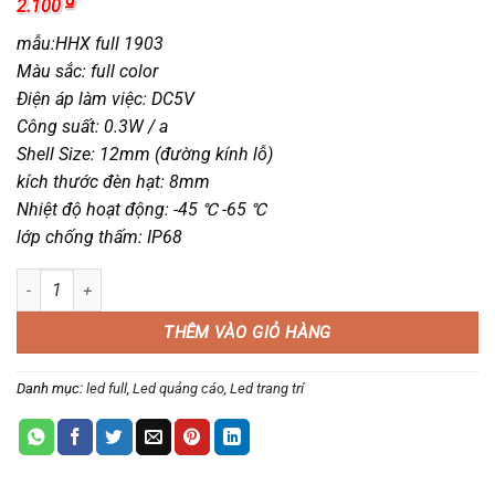
2.100
mẫu:HHX full 1903
Màu sắc: full color
Điện áp làm việc: DC5V
Công suất: 0.3W / a
Shell Size: 12mm (đường kính lỗ)
kích thước đèn hạt: 8mm
Nhiệt độ hoạt động: -45 ℃ -65 ℃
lớp chống thấm: IP68
Led full f8 đế 12 IC1903 - full 1903 số lượng
THÊM VÀO GIỎ HÀNG
Danh mục:
led full
,
Led quảng cáo
,
Led trang trí