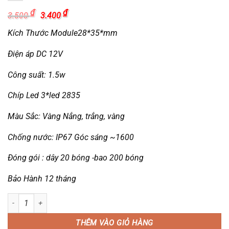
Giá
Giá
₫
₫
3.500
3.400
gốc
hiện
là:
tại
Kích Thước Module28*35*mm
3.500 ₫.
là:
3.400 ₫.
Điện áp DC 12V
Công suất: 1.5w
Chíp Led 3*led 2835
Màu Sắc: Vàng Nắng, trắng, vàng
Chống nước: IP67 Góc sáng ~1600
Đóng gói : dây 20 bóng -bao 200 bóng
Bảo Hành 12 tháng
LED HẮT BÓNG 1 NHÂN 0.6w 2835 số lượng
THÊM VÀO GIỎ HÀNG