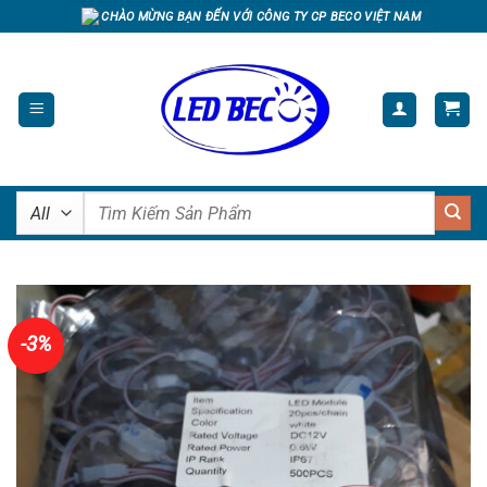
Skip
CHÀO MỪNG BẠN ĐẾN VỚI CÔNG TY CP BECO VIỆT NAM
to
content
Tìm
kiếm:
-3%