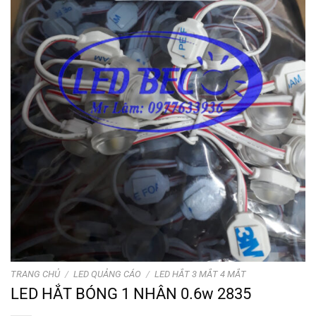
TRANG CHỦ
/
LED QUẢNG CÁO
/
LED HẮT 3 MẮT 4 MẮT
LED HẮT BÓNG 1 NHÂN 0.6w 2835