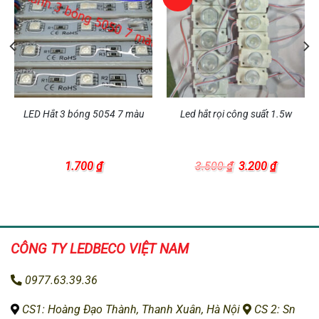
LED Hắt 3 bóng 5054 7 màu
Led hắt rọi công suất 1.5w
Giá
Giá
1.700
₫
3.500
₫
3.200
₫
gốc
hiện
là:
tại
3.500 ₫.
là:
 ₫.
3.200 ₫.
CÔNG TY LEDBECO
VIỆT NAM
0977.63.39.36
CS1: H
oàng Đạo Thành, Thanh Xuân, Hà Nội
CS 2: Sn