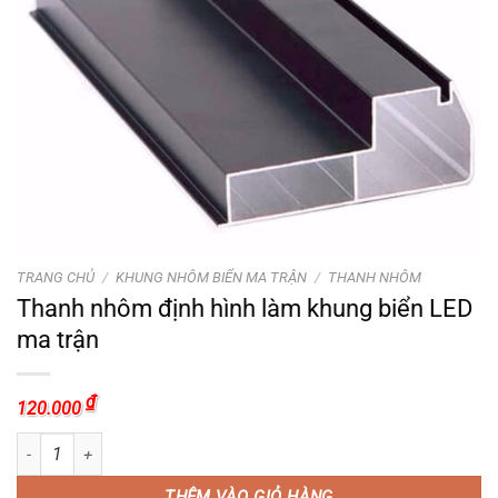
TRANG CHỦ
/
KHUNG NHÔM BIỂN MA TRẬN
/
THANH NHÔM
Thanh nhôm định hình làm khung biển LED
ma trận
₫
120.000
Thanh nhôm định hình làm khung biển LED ma trận số lượng
THÊM VÀO GIỎ HÀNG