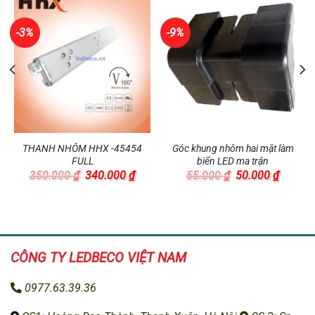
-3%
-9%
THANH NHÔM HHX -45454
Góc khung nhôm hai mặt làm
FULL
biển LED ma trận
á
Giá
Giá
Giá
Giá
350.000
₫
340.000
₫
55.000
₫
50.000
₫
n
gốc
hiện
gốc
hiện
là:
tại
là:
tại
350.000 ₫.
là:
55.000 ₫.
là:
.000 ₫.
340.000 ₫.
50.000 
CÔNG TY LEDBECO
VIỆT NAM
0977.63.39.36