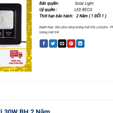
Bản quyền:
Solar Light
Uỷ quyền :
LED BECO
Thời hạn bảo hành: 2 Năm ( 1 ĐỔI 1 )
Danh mục:
Đèn pha năng lượng mặt trời
,
Led pha - P
lượng mặt trời
ời 30W BH 2 Năm