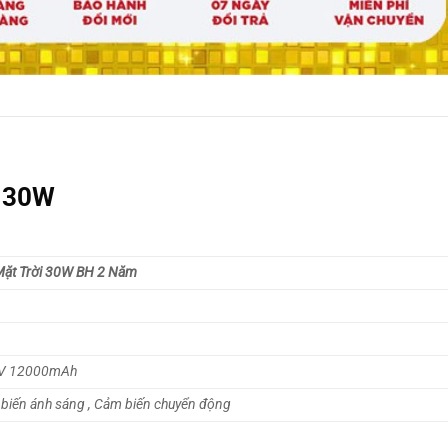
i 30W
ặt Trời 30W BH 2 Năm
.2V 12000mAh
 biến ánh sáng , Cảm biến chuyển động