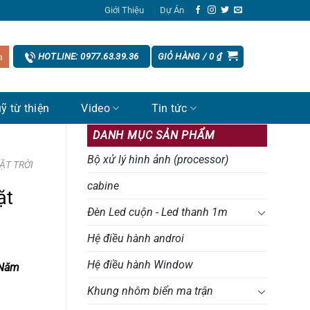
Giới Thiệu
Dự Án
GIỎ HÀNG /
0
₫
HOTLINE: 0977.63.39.36
ỹ từ thiện
Video
Tin tức
DANH MỤC SẢN PHẨM
Bộ xử lý hình ảnh (processor)
ẶT TRỜI
cabine
ặt
Đèn Led cuộn - Led thanh 1m
Hệ điều hành androi
Hệ điều hành Window
 Năm
Khung nhôm biển ma trận