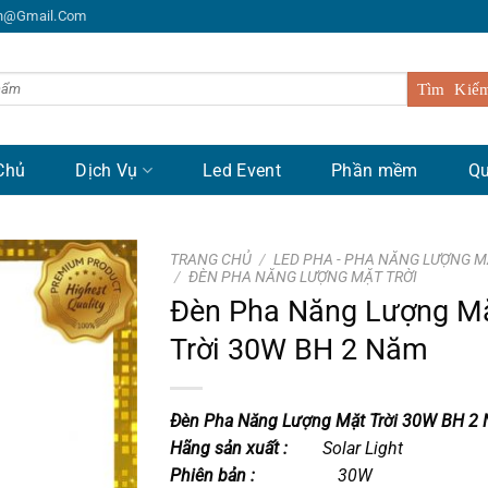
n@gmail.com
Chủ
Dịch Vụ
Led Event
Phần mềm
Qu
TRANG CHỦ
/
LED PHA - PHA NĂNG LƯỢNG M
/
ĐÈN PHA NĂNG LƯỢNG MẶT TRỜI
Đèn Pha Năng Lượng M
Trời 30W BH 2 Năm
Đèn Pha Năng Lượng Mặt Trời 30W BH 2
Hãng sản xuất :
Solar Light
Phiên bản :
30W