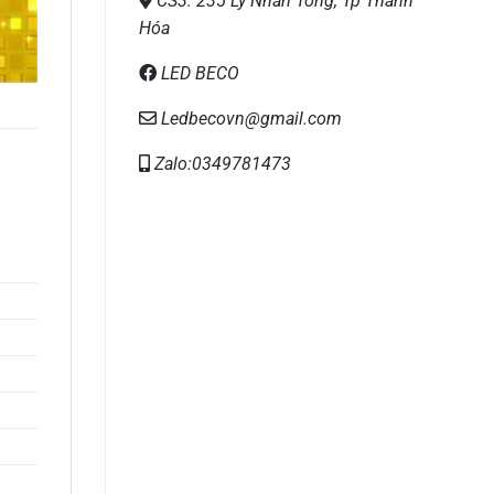
CS3: 235 Lý Nhân Tông, Tp Thanh
Hóa
LED BECO
Ledbecovn@gmail.com
Zalo:0349781473