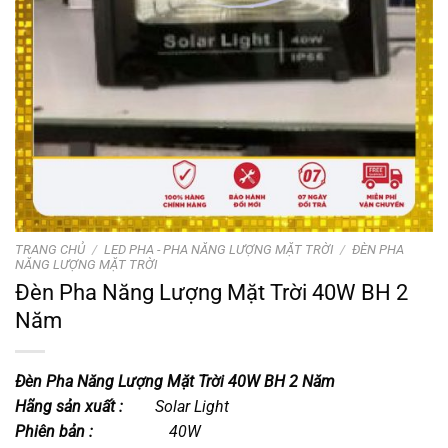
TRANG CHỦ
/
LED PHA - PHA NĂNG LƯỢNG MẶT TRỜI
/
ĐÈN PHA
NĂNG LƯỢNG MẶT TRỜI
Đèn Pha Năng Lượng Mặt Trời 40W BH 2
Năm
Đèn Pha Năng Lượng Mặt Trời 40W BH 2 Năm
Hãng sản xuất :
Solar Light
Phiên bản :
40W