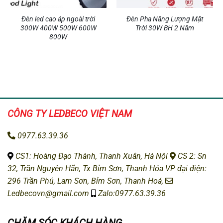
Đèn led cao áp ngoài trời
Đèn Pha Năng Lượng Mặt
300W 400W 500W 600W
Trời 30W BH 2 Năm
800W
CÔNG TY LEDBECO
VIỆT NAM
0977.63.39.36
CS1: H
oàng Đạo Thành, Thanh Xuân, Hà Nội
CS 2: Sn
32, Trần Nguyên Hãn, Tx Bỉm Sơn, Thanh Hóa
VP đại điện:
296 Trần Phú, Lam Sơn, Bỉm Sơn, Thanh Hoá,
Ledbecovn@gmail.com
Zalo:0977.63.39.36
CHĂM SÓC KHÁCH HÀNG