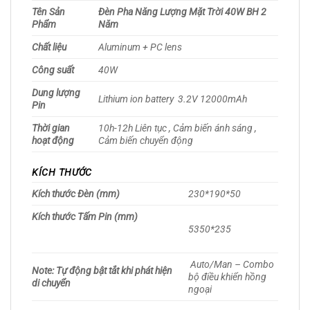
Tên Sản
Đèn Pha Năng Lượng Mặt Trời 40W BH 2
Phẩm
Năm
Chất liệu
Aluminum + PC lens
Công suất
40W
Dung lượng
Lithium ion battery 3.2V 12000mAh
Pin
Thời gian
10h-12h Liên tục , Cảm biến ánh sáng ,
hoạt động
Cảm biến chuyển động
KÍCH THƯỚC
Kích thước Đèn (mm)
230*190*50
Kích thước Tấm Pin (mm)
5350*235
Auto/Man – Combo
Note: Tự động bật tắt khi phát hiện
bộ điều khiển hồng
di chuyển
ngoại