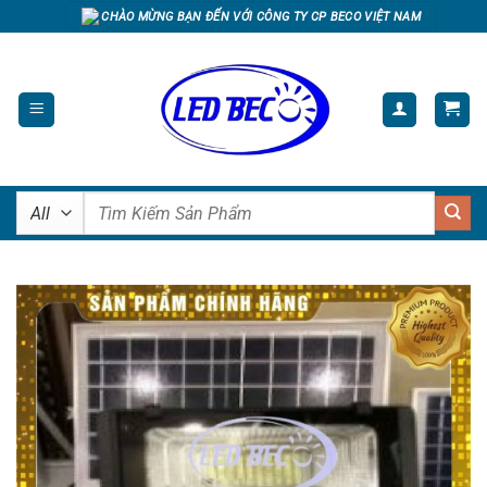
Skip
CHÀO MỪNG BẠN ĐẾN VỚI CÔNG TY CP BECO VIỆT NAM
to
content
Tìm
kiếm: