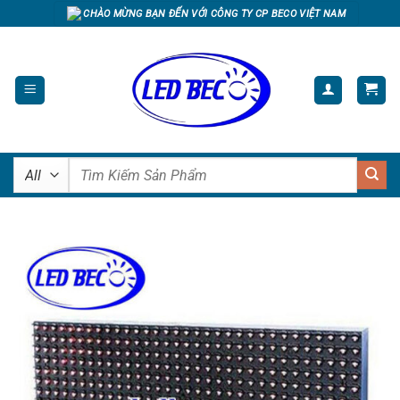
Skip
CHÀO MỪNG BẠN ĐẾN VỚI CÔNG TY CP BECO VIỆT NAM
to
content
Tìm
kiếm: