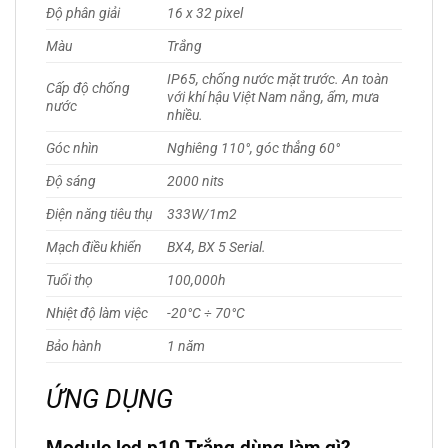
Độ phân giải
16 x 32 pixel
Màu
Trắng
IP65, chống nước mặt trước. An toàn
Cấp độ chống
với khí hậu Việt Nam nắng, ẩm, mưa
nước
nhiều.
Góc nhìn
Nghiêng 110°, góc thẳng 60°
Độ sáng
2000 nits
Điện năng tiêu thụ
333W/1m2
Mạch điều khiển
BX4, BX 5 Serial.
Tuổi thọ
100,000h
Nhiệt độ làm việc
-20°C ÷ 70°C
Bảo hành
1 năm
ỨNG DỤNG
Module led p10 Trắng dùng làm gì?