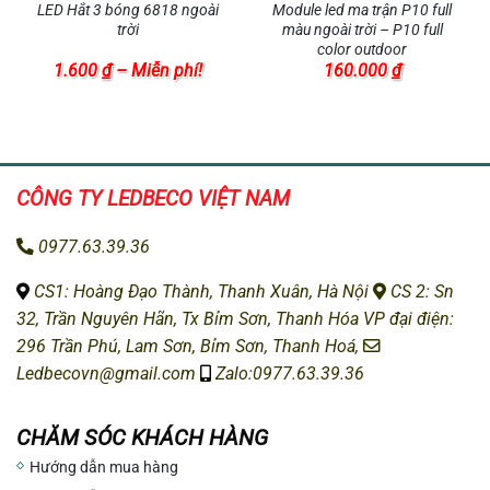
LED Hắt 3 bóng 6818 ngoài
Module led ma trận P10 full
trời
màu ngoài trời – P10 full
color outdoor
Khoảng
1.600
₫
–
Miễn phí!
160.000
₫
giá:
từ
1.600 ₫
đến
Miễn
phí!
CÔNG TY LEDBECO
VIỆT NAM
0977.63.39.36
CS1: H
oàng Đạo Thành, Thanh Xuân, Hà Nội
CS 2: Sn
32, Trần Nguyên Hãn, Tx Bỉm Sơn, Thanh Hóa
VP đại điện:
296 Trần Phú, Lam Sơn, Bỉm Sơn, Thanh Hoá,
Ledbecovn@gmail.com
Zalo:0977.63.39.36
CHĂM SÓC KHÁCH HÀNG
Hướng dẫn mua hàng