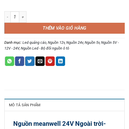
Nguồn meanwell 24V Ngoài trời- ERP-350-24 số lượng
THÊM VÀO GIỎ HÀNG
Danh mục:
Led quảng cáo
,
Nguồn 12v
,
Nguồn 24v
,
Nguồn 5v
,
Nguồn 5V -
12V - 24V
,
Nguồn Led - Bộ đổi nguồn ô tô
MÔ TẢ SẢN PHẨM
Nguồn meanwell 24V Ngoài trời-