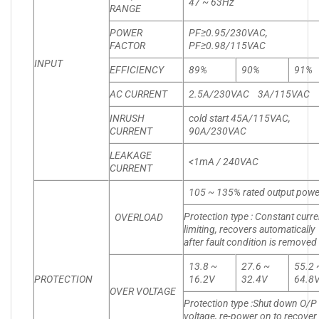
47 ~ 63Hz
RANGE
POWER
PF≥0.95/230VAC,
FACTOR
PF≥0.98/115VAC
INPUT
EFFICIENCY
89%
90%
91%
AC CURRENT
2.5A/230VAC 3A/115VAC
INRUSH
cold start 45A/115VAC,
CURRENT
90A/230VAC
LEAKAGE
<1mA / 240VAC
CURRENT
105 ~ 135% rated output powe
Protection type : Constant curre
OVERLOAD
limiting, recovers automatically
after fault condition is removed
13.8 ~
27.6 ~
55.2 
PROTECTION
16.2V
32.4V
64.8
OVER VOLTAGE
Protection type :Shut down O/P
voltage, re-power on to recover