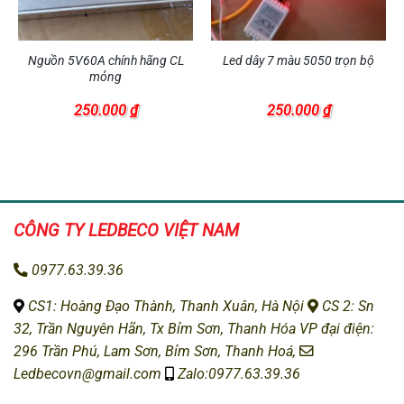
Nguồn 5V60A chính hãng CL
Led dây 7 màu 5050 trọn bộ
mỏng
ảng
250.000
₫
250.000
₫
00 ₫
n
CÔNG TY LEDBECO
VIỆT NAM
0977.63.39.36
CS1: H
oàng Đạo Thành, Thanh Xuân, Hà Nội
CS 2: Sn
32, Trần Nguyên Hãn, Tx Bỉm Sơn, Thanh Hóa
VP đại điện:
296 Trần Phú, Lam Sơn, Bỉm Sơn, Thanh Hoá,
Ledbecovn@gmail.com
Zalo:0977.63.39.36