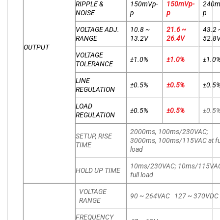
RIPPLE &
150mVp-
150mVp-
240m
NOISE
p
p
p
VOLTAGE ADJ.
10.8 ~
21.6 ~
43.2 
RANGE
13.2V
26.4V
52.8
OUTPUT
VOLTAGE
±1.0%
±1.0%
±1.0
TOLERANCE
LINE
±0.5%
±0.5%
±0.5
REGULATION
LOAD
±0.5%
±0.5%
±0.5
REGULATION
2000ms, 100ms/230VAC;
SETUP, RISE
3000ms, 100ms/115VAC at fu
TIME
load
10ms/230VAC; 10ms/115VAC
HOLD UP TIME
full load
VOLTAGE
90 ~ 264VAC 127 ~ 370VDC
RANGE
FREQUENCY