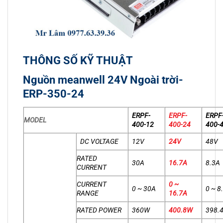
THÔNG SỐ KỸ THUẬT
Nguồn meanwell 24V Ngoài trời-
ERP-350-24
ERPF-
ERPF-
ERPF
MODEL
400-12
400-24
400-
DC VOLTAGE
12V
24V
48V
RATED
30A
16.7A
8.3A
CURRENT
CURRENT
0 ~
0 ~ 30A
0 ~ 8
RANGE
16.7A
RATED POWER
360W
400.8W
398.