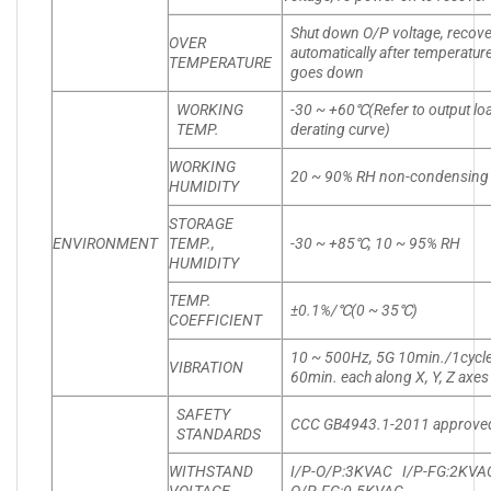
Shut down O/P voltage, recov
OVER
automatically after temperatur
TEMPERATURE
goes down
WORKING
-30 ~ +60℃(Refer to output lo
TEMP.
derating curve)
WORKING
20 ~ 90% RH non-condensing
HUMIDITY
STORAGE
ENVIRONMENT
TEMP.,
-30 ~ +85℃, 10 ~ 95% RH
HUMIDITY
TEMP.
±0.1%/℃(0 ~ 35℃)
COEFFICIENT
10 ~ 500Hz, 5G 10min./1cycle
VIBRATION
60min. each along X, Y, Z axes
SAFETY
CCC GB4943.1-2011 approve
STANDARDS
WITHSTAND
I/P-O/P:3KVAC I/P-FG:2KV
VOLTAGE
O/P-FG:0.5KVAC