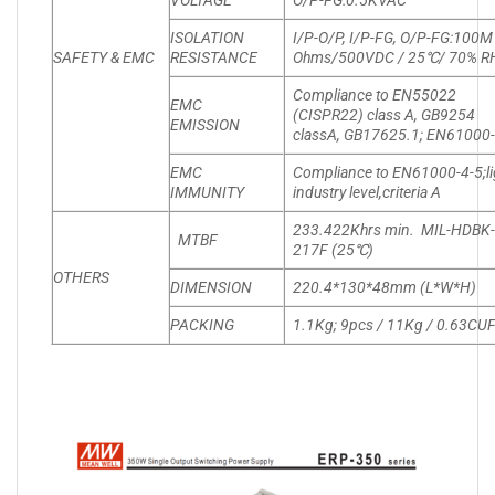
ISOLATION
I/P-O/P, I/P-FG, O/P-FG:100M
SAFETY & EMC
RESISTANCE
Ohms/500VDC / 25℃/ 70% R
Compliance to EN55022
EMC
(CISPR22) class A, GB9254
EMISSION
classA, GB17625.1; EN61000-
EMC
Compliance to EN61000-4-5;li
IMMUNITY
industry level,criteria A
233.422Khrs min. MIL-HDBK
MTBF
217F (25℃)
OTHERS
DIMENSION
220.4*130*48mm (L*W*H)
PACKING
1.1Kg; 9pcs / 11Kg / 0.63CU