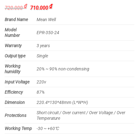
Giá
Giá
₫
₫
720.000
710.000
gốc
hiện
là:
tại
Brand Name
Mean Well
720.000 ₫.
là:
710.000 ₫.
Model
EPR-350-24
Number
Warranty
3 years
Output type
Single
Working
20% ~ 90% non-condensing
humidity
Input Voltage
220v
Efficiency
87%
Dimension
220.4*130*48mm (L*W*H)
Short circuit / Over current / Over Voltage / Over
Protections
Temperature
Working Temp
-30 ~ +60℃