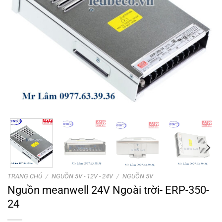
TRANG CHỦ
/
NGUỒN 5V - 12V - 24V
/
NGUỒN 5V
Nguồn meanwell 24V Ngoài trời- ERP-350-
24