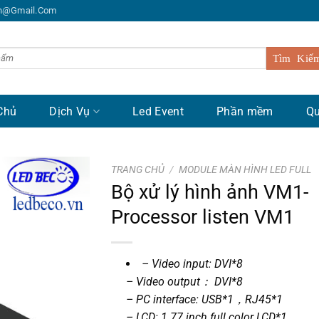
n@gmail.com
Chủ
Dịch Vụ
Led Event
Phần mềm
Qu
TRANG CHỦ
/
MODULE MÀN HÌNH LED FULL
Bộ xử lý hình ảnh VM1-
Processor listen VM1
– Video input: DVI*8
– Video output： DVI*8
– PC interface: USB*1，RJ45*1
– LCD: 1.77 inch full color LCD*1