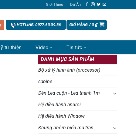
Giới Thiệu
Dự Án
GIỎ HÀNG /
0
₫
HOTLINE: 0977.63.39.36
ỹ từ thiện
Video
Tin tức
DANH MỤC SẢN PHẨM
Bộ xử lý hình ảnh (processor)
cabine
Đèn Led cuộn - Led thanh 1m
Hệ điều hành androi
Hệ điều hành Window
Khung nhôm biển ma trận