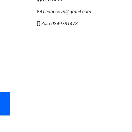
Ledbecovn@gmail.com
Zalo:0349781473