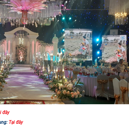
i đây
dụng:
Tại đây