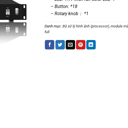
– Button: *18
– Rotary knob： *1
Danh mục:
Bộ xử lý hình ảnh (processor)
,
module mà
full