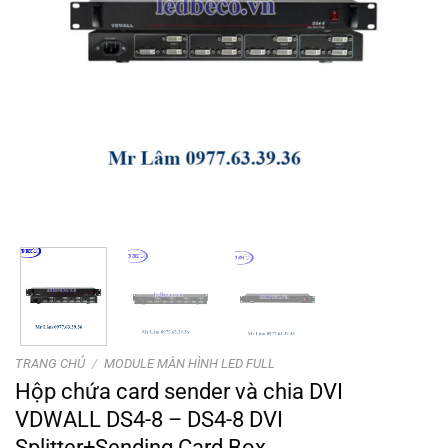
TRANG CHỦ
/
MODULE MÀN HÌNH LED FULL
Hộp chứa card sender và chia DVI
VDWALL DS4-8 – DS4-8 DVI
Splitter+Sending Card Box