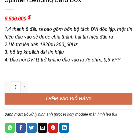
₫
5.500.000
1,4 thành 8 đầu ra bao gồm bốn bộ tách DVI độc lập, một tín
hiệu đầu vào sẽ được chia thành hai tín hiệu đầu ra
2.Hỗ trợ lên đến 1920x1200_60Hz
3. hỗ trợ khuếch đại tín hiệu
4. Đầu nối DVI-D, trở kháng đầu vào là 75 ohm, 0,5 VPP
Hộp chứa card sender và chia DVI VDWALL DS4-8 - DS4-8 DVI Splitter+S
THÊM VÀO GIỎ HÀNG
Danh mục:
Bộ xử lý hình ảnh (processor)
,
module màn hình led full