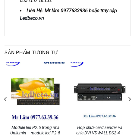
của LED BECO.
Liên Hệ: Mr lâm 0977633936 hoặc truy cập
Ledbeco.vn
SẢN PHẨM TƯƠNG TỰ
Module led P2.5 trong nhà
Hộp chứa card sender và
Unilumin – module led P2.5
chia DVI VDWALL DS2-4 –