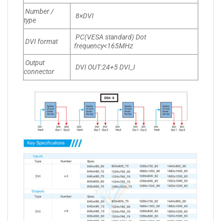
Number /
8×DVI
type
PC(VESA standard) Dot
DVI format
frequency<165MHz
Output
DVI OUT:24+5 DVI_I
connector