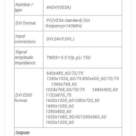
Number /
4×DVI(VESA)
type
PC(VESA standard) Dot
DVI format
frequency<165MHz
Input
DVI:24+5 DVI_I
connectors
Signal
Amplitude
TMDS= 0.5 V(p_p)/ 75Ω
Impedance
640x480_60/72/75
1280x1024_60/75 800x600_60/72/75
1366x768_60
1024x768_60/70/75 1440x900_60
DVI EDID
1152x870_75
format
1600x1200_601280x720_60
1680x1050_60
1280x800_60
1920x1080_50/601280x960_60
1920x1200_60
Outputs